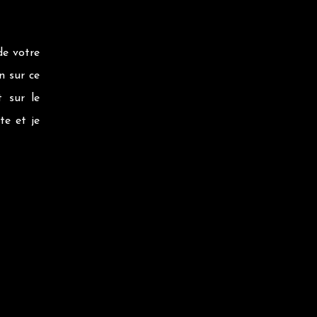
de votre
n sur ce
t sur le
te et je