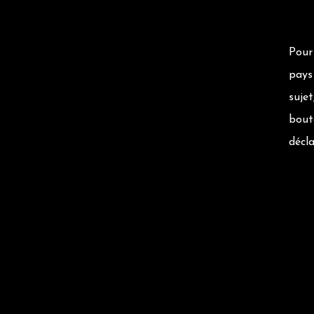
Pour 
pays 
suje
bouto
décla