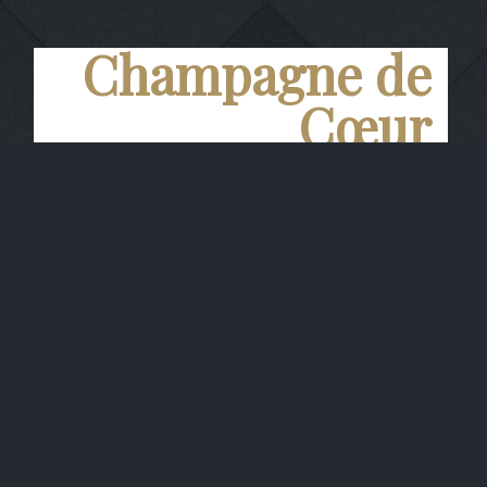
Champagne de
Cœur
Carte Noire
Teinte or jaune brillant. Mousse fine et
crémeuse. Le nez est très marqué par les
Pinots, arômes de fruits rouges et de pêche.
L'attaque en bouche est puissante, du gras
et de la rondeur équilibrés par une pointe
citronnée. La finale est puissante et vineuse.