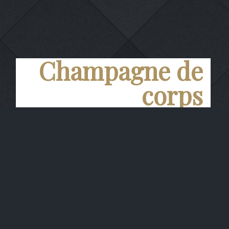
Champagne de
corps
Légende d'Automne
MILLESIME 2015
Or jaune, mousseline et persistante. Un
nez complexe de petits fruits rouges, un
mélange d'épices et notes grillées
L’attaque est franche et bien équilibrée,