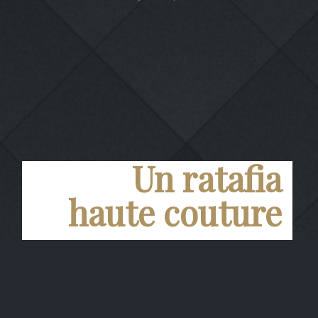
Un ratafia
haute couture
Ratafia de Champagne rubis
Toute en richesse et en suavité, cette cuvée
doit son caractère au subtil mariage de